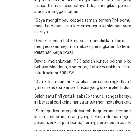
disapa Nisak ini disebutnya tetap mengikuti pendi
studinya hingga 6 tahun.
"Saya mengimbau kepada teman-teman PMI semua ba
maju ke depan, untuk membangun kehidupan yang le
ujarnya.
Davriel menambahkan, selain pendidikan formal s
menyediakan sejumlah akses peningkatan keteram
Pelatihan Kerja (P3K).
Davriel melanjutkan, P3K adalah kursus selana 6 bul
Bahasa Mandarin, Komputer, Tata Kecantikan, Tata 
diikuti sekitar 600 PMI.
"Dari 8 kejuruan ini, kita akan terus meningkatka
guna mendapatkan sertifikasi yang diakui oleh Indone
Salah satu PMI yaitu Nisak (36 tahun), sangat bers
ini berasal dari keinginanya untuk meningkatkan ke
"Semoga bisa menjadi contoh bagi teman-teman pe
kuliah, jadi orang-orang yang bekerja di luar neger
pekerja, bukan pembantu," terang perempuan asal K