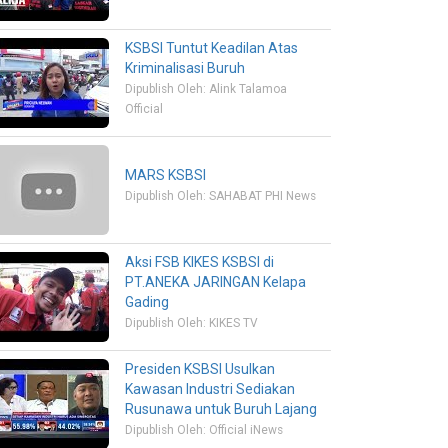
KSBSI Tuntut Keadilan Atas
Kriminalisasi Buruh
Dipublish Oleh: Alink Talamoa
Official
MARS KSBSI
Dipublish Oleh: SAHABAT PHI News
Aksi FSB KIKES KSBSI di
PT.ANEKA JARINGAN Kelapa
Gading
Dipublish Oleh: KIKES TV
Presiden KSBSI Usulkan
Kawasan Industri Sediakan
Rusunawa untuk Buruh Lajang
Dipublish Oleh: Official iNews