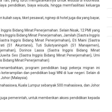
sa Tan, yang turut mengatarkannya untuk wisuda di Indonesia.
aya pendidikan, biaya wisuda, hingga memfasilitasi keluarga
uliah saya, tiket pesawat, nginep di hotel juga dia yang bayar,
 Inggris Bidang Minat Penerjemahan. Selain Nisak, 12 PMI yang
stra Inggris Bidang Minat Penerjemahan, Jamilah (Sastra Inggris
astra Inggris Bidang Minat Penerjemahan), Eti Maini (Sastra
ati (S1 Akuntansi), Tuti Sulistyaningsih (S1 Manajemen),
jemahan), Dorince Lassa (Sastra Inggris Bidang Minat
Juwita Seo (Sastra Inggris Bidang Minat Penerjemahan), Umi
is Bidang Minat Penerjemahan).
 menambahkan, program pendidikan bagi pekerja migran ini
terampilan dan pendidikan bagi WNI di luar negeri. Selain di
 Johor (Malaysia).
 mahasiswa, Kuala Lumpur sebanyak 500 mahasiswa, dan Johor
 juga pemerintah, untuk memberikan akses pendidikan kepada