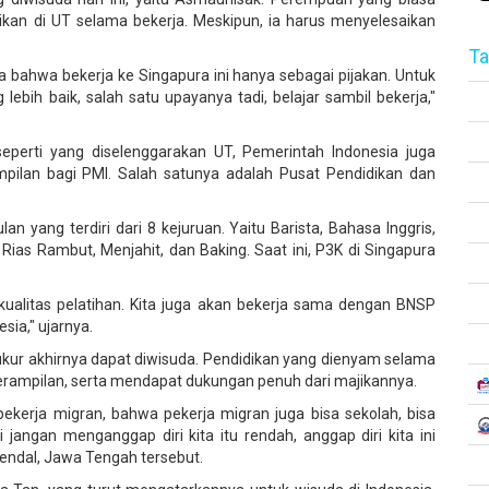
dikan di UT selama bekerja. Meskipun, ia harus menyelesaikan
Ta
hwa bekerja ke Singapura ini hanya sebagai pijakan. Untuk
bih baik, salah satu upayanya tadi, belajar sambil bekerja,"
eperti yang diselenggarakan UT, Pemerintah Indonesia juga
pilan bagi PMI. Salah satunya adalah Pusat Pendidikan dan
an yang terdiri dari 8 kejuruan. Yaitu Barista, Bahasa Inggris,
Rias Rambut, Menjahit, dan Baking. Saat ini, P3K di Singapura
n kualitas pelatihan. Kita juga akan bekerja sama dengan BNSP
sia," ujarnya.
yukur akhirnya dapat diwisuda. Pendidikan yang dienyam selama
terampilan, serta mendapat dukungan penuh dari majikannya.
kerja migran, bahwa pekerja migran juga bisa sekolah, bisa
i jangan menganggap diri kita itu rendah, anggap diri kita ini
endal, Jawa Tengah tersebut.