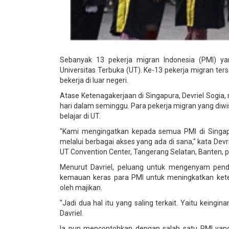
Sebanyak 13 pekerja migran Indonesia (PMI) yan
Universitas Terbuka (UT). Ke-13 pekerja migran te
bekerja di luar negeri.
Atase Ketenagakerjaan di Singapura, Devriel Sogia, 
hari dalam seminggu. Para pekerja migran yang d
belajar di UT.
"Kami mengingatkan kepada semua PMI di Singapu
melalui berbagai akses yang ada di sana," kata Dev
UT Convention Center, Tangerang Selatan, Banten, p
Menurut Davriel, peluang untuk mengenyam pendid
kemauan keras para PMI untuk meningkatkan kete
oleh majikan.
"Jadi dua hal itu yang saling terkait. Yaitu keingi
Davriel.
Ia pun mencontohkan dengan salah satu PMI yang 