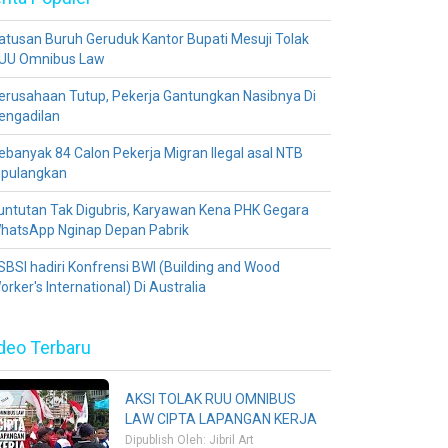
atusan Buruh Geruduk Kantor Bupati Mesuji Tolak
UU Omnibus Law
erusahaan Tutup, Pekerja Gantungkan Nasibnya Di
engadilan
ebanyak 84 Calon Pekerja Migran Ilegal asal NTB
ipulangkan
untutan Tak Digubris, Karyawan Kena PHK Gegara
hatsApp Nginap Depan Pabrik
SBSI hadiri Konfrensi BWI (Building and Wood
orker's International) Di Australia
deo Terbaru
AKSI TOLAK RUU OMNIBUS
LAW CIPTA LAPANGAN KERJA
Dipublish Oleh: Jibril Art