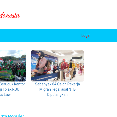
onesia
Login
Geruduk Kantor
Sebanyak 84 Calon Pekerja
ji Tolak RUU
Migran Ilegal asal NTB
us Law
Dipulangkan
rita Populer