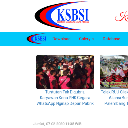
Kon
Download
Galery
Database
Tuntutan Tak Digubris,
Tolak RUU Cila
Karyawan Kena PHK Gegara
Aliansi B
WhatsApp Nginap Depan Pabrik
Palembang T
Jum'at, 07-02-2020 11:35 WIB