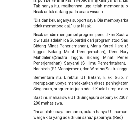
Ia pun berterima kasih kepada majikannya, Mrs. Li
Tak hanya itu, majikannya juga telah membantu bi
Nisak untuk datang pada acara wisuda.
"Dia dan keluarganya support saya. Dia membayarkan k
tidak memotong gaji," ujar Nisak.
Nisak sendiri mengambil program pendidikan Sastra
diwisuda adalah Ida Supartini dari program studi Sa
Bidang Minat Penerjemahan), Maria Kareri Hara (S
Inggris Bidang Minat Penerjemahan), Reni Hary
Mahdalena(Sastra Inggris Bidang Minat Pener
Penerjemahan), Saryanti (S1 Ilmu Pemerintahan), 
Nadhiroh (S1 Manajemen), dan Wiratna(Sastra Inggr
Sementara itu, Direktur UT Batam, Eliaki Gulo,
merupakan upaya mendekatkan akses peningkatan ke
Singapura, program ini juga ada di Kuala Lumpur dan
Saat ini, mahasiswa UT di Singapura sebanyak 230
280 mahasiswa.
"Ini adalah upaya bersama, bukan hanya UT namun
warga kita yang ada di luar sana," paparnya. (Red)