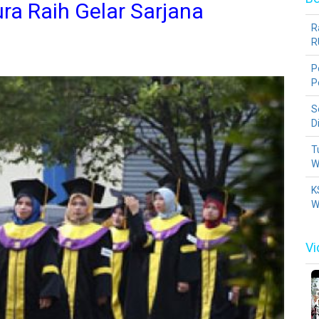
ra Raih Gelar Sarjana
R
R
P
P
S
D
T
W
K
W
Vi