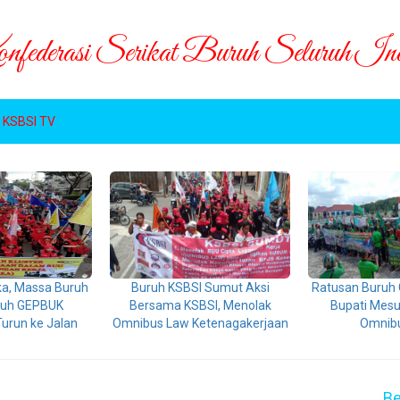
federasi Serikat Buruh Seluruh Ind
KSBSI TV
ka, Massa Buruh
Buruh KSBSI Sumut Aksi
Ratusan Buruh 
uruh GEPBUK
Bersama KSBSI, Menolak
Bupati Mesu
urun ke Jalan
Omnibus Law Ketenagakerjaan
Omnib
Be