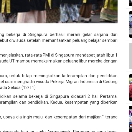
g bekerja di Singapura berhasil meraih gelar sarjana dari
rsebut diwisuda setelah memanfaatkan peluang belajar sembari
menjelaskan, rata-rata PMI di Singapura mendapat jatah libur 1
iwisuda UT mampu memaksimalkan peluang libur mereka dengan
ra, untuk tetap meningkatkan keterampilan dan pendidikan
riel usai menghadiri wisuda Pekerja Migran Indonesia di Gedung
ada Selasa (12/11).
ikan selama bekerja di Singapura didasari 2 hal. Pertama,
rampilan dan pendidikan. Kedua, kesempatan yang diberikan
nan, upaya dia ingin maju, dan kesempatan dari majikan," terang
diwisuda hari ini, yaitu Asmaunisak. Perempuan yang biasa